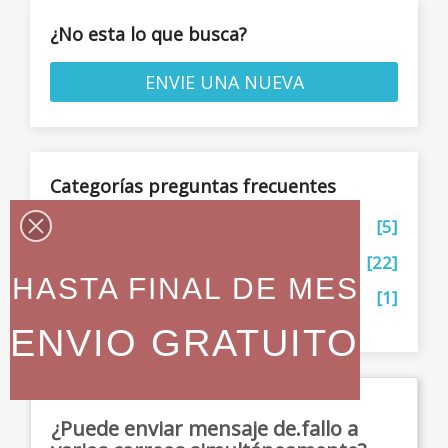
¿No esta lo que busca?
ENVIE UNA NUEVA
Categorías preguntas frecuentes
General
[5]
VigiPro
[22]
HASTA FINAL DE MES
Abre puertas via WIFI
[1]
ENVIO GRATUITO
¿Puede enviar mensaje de.fallo a