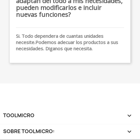
adaptan del todo a mis necesidades,
pueden modificarlos e incluir
nuevas funciones?
Si. Todo dependera de cuantas unidades
necesite.Podemos adecuar los productos a sus
necesidades. Diganos que necesita.
TOOLMICRO

SOBRE TOOLMICRO:
keyboard_arrow_down