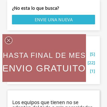
¿No esta lo que busca?
ENVIE UNA NUEVA
Categorías preguntas frecuentes
HASTA FINAL DE MES
General
[5]
VigiPro
[22]
ENVIO GRATUITO
Abre puertas via WIFI
[1]
Los equipos que tienen no se