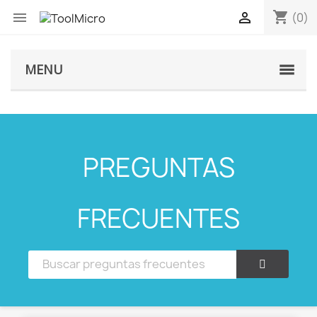
shopping_cart


(0)
MENU
PREGUNTAS
FRECUENTES